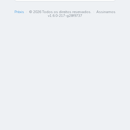
Prëxis
·
© 2026 Todos os direitos reservados.
·
Assinamos
v1.6.0-217-g28f9737